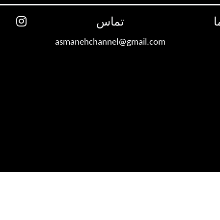
ا
تماس
asmanehchannel@gmail.com