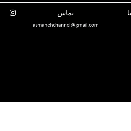
ا
تماس
asmanehchannel@gmail.com