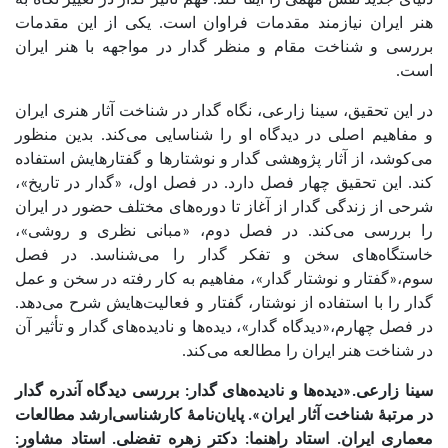
دنیای جدید نقش مهمی را ایفا کند. فهم تأثیر گدار در تغییر نگاه به
هنر ایران نیازمند مقدمات فراوان است. یکی از این مقدمات
بررسی و شناخت مقام و منظر گدار در مواجهه با هنر ایران
است.
در این تحقیق، سینا زارعی، نگاه گدار در شناخت آثار هنری ایران
و مفاهیم اصلی در دیدگاه او را شناسایی می‌کند. بدین منظور
می‌کوشد، از آثار پژوهشی گدار و نوشتارها و گفتارهایش استفاده
کند. این تحقیق چهار فصل دارد. در فصل اول، «گدار در تاریخ»،
شرحی از زندگی گدار از آغاز تا دوره‌های مختلف حضور در ایران
را بررسی می‌کند. در فصل دوم، «مبانی نظری و روشی»،
خاستگاه‌های سخن و تفکر گدار را می‌شناسد. در فصل
سوم،«گفتار و نوشتار گدار»، مفاهیم به کار رفته در سخن و عمل
گدار را با استفاده از نوشتار، گفتار و فعالیت‌هایش شرح می‌دهد.
در فصل چهارم،«دیدگاه گدار»، دیده‌ها و نادیده‌های گدار و تأثیر آن
در شناخت هنر ایران را مطالعه می‌کند.
سینا زارعی.«دیده‌ها و نادیده‌های گدار: بررسی دیدگاه آندره گدار
در مرتبۀ شناخت آثار ایران». پایان‌نامۀ کارشناسی‌ارشد مطالعات
معماری ایران. استاد راهنما: دکتر زهره تفضلی. استاد مشاور: