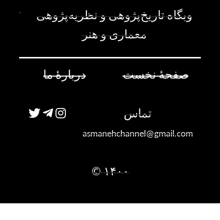
وبگاه تاریخ‌پژوهی و نظریه‌پژوهی
معماری و هنر
صفحۀ نخست
دربارۀ ما
تماس
asmanehchannel@gmail.com
۱۴۰۰ ©