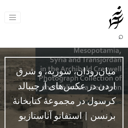
×
⌕
میان‌رودان، سوریه، و شرق
اردن در عکس‌های آرچیبالد
کرسول در مجموعۀ کتابخانۀ
برنسن | استفانو آناستازیو