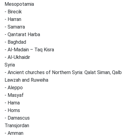
Mesopotamia
- Birecik
- Harran
- Samarra
- Qantarat Harba
- Baghdad
- Al-Madain – Taq Kisra
- Al-Ukhaidir
Syria
- Ancient churches of Northern Syria: Qalat Siman, Qalb
Lawzah and Ruweiha
- Aleppo
- Masyaf
- Hama
- Homs
- Damascus
Transjordan
- Amman