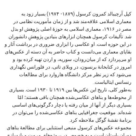
کپل آرچیبالد کمرون کرسول (۱۸۷۹- ۱۹۷۴) بسیار زود به
معماری اسلامی علاقه‌مند شد و از زمان مأموریت نظامی در
مصر در ۱۹۱۶، معماری اسلامی به حوزۀ اصلی پژوهش او بدل
شد. تألیفات کرسول همچنان ابزارهای بنیادین پژوهشِ دانشوران
در این حوزه است. او عکاسی را ابزاری ضروری در برداشت آثار و
بقایای معماری می‌دانست و کتاب حاضر به آن دسته از عکس‌های
او می‌پردازد که از میان‌رودان، سوریه، و اردن تهیه کرده بود و
امروز در کتابخانۀ برنسون، در ویلای تاتی، در فلورانس نگهداری
می‌شود که زیر نظر مرکز دانشگاه هاروارد برای مطالعات
رنسانس ایتالیاست.
به‌طور کلی، تاریخ این عکس‌ها بین ۱۹۱۹ تا ۱۹۳۰ است. بسیاری
از محوطه‌ها و بناهای عکاسی‌شده همچنان باقی هستند؛ امّا
بسیاری دیگر از آنها از میان رفته یا دچار دگرگونی‌های اساسی
شده‌اند. موقعیت جغرافیایی بناهای عکاسی‌شده را می‌توان در
برنامۀ نقشۀ گوگل ملاحظه کرد.
مجموعه عکس‌های کرسول منبعی استثنایی برای مطالعۀ بناهای
دوران باستان است و به خصوص در پروژه‌های مرمت و بازسازی