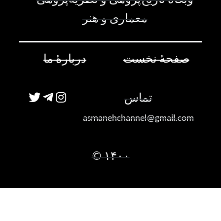
وبگاه تاریخ‌پژوهی و نظریه‌پژوهی
معماری و هنر
صفحۀ نخست
دربارۀ ما
تماس
asmanehchannel@gmail.com
۱۴۰۰ ©