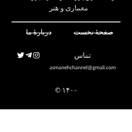
معماری و هنر
صفحۀ نخست
دربارۀ ما
تماس
asmanehchannel@gmail.com
۱۴۰۰ ©