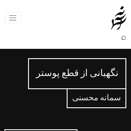
×
⌕
نگهبانی از قطع پوستر
سمانه محسنی