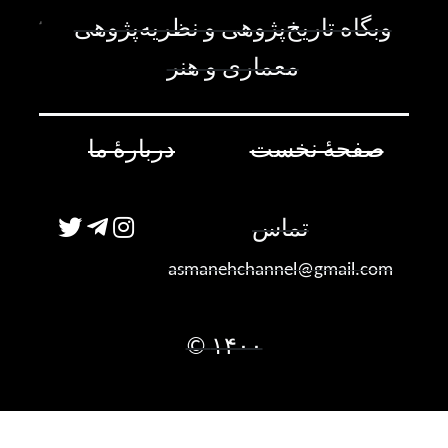
وبگاه تاریخ‌پژوهی و نظریه‌پژوهی
معماری و هنر
صفحۀ نخست
دربارۀ ما
تماس
asmanehchannel@gmail.com
۱۴۰۰ ©