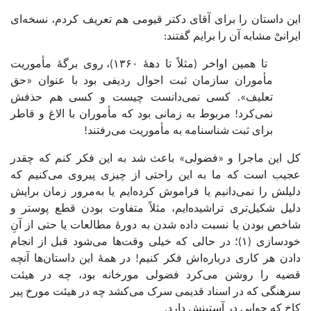
این داستان را برای آقای دکتر قیومی هم تعریف کردم، نسخه‌ای
ایرانیْ مشابه آن را برایم گفتند:
تا همین اواخر (مثلاً تا دهۀ ۱۳۶۰)، روی برگۀ مأموریت
مأموران سازمان ثبت احوال ردیفی بود با عنوان «حق
تعلیف». کسی نمی‌دانست چیست و کسی هم حذفش
نمی‌کرد! مربوط به زمانی بود که مأموران با الاغ و قاطر
برای ثبت شناسنامه به مأموریت می‌رفتند!
کل این ماجرا و «فضولی» باعث شد به این فکر کنم که چقدر
عجیب است که ما به این راحتی از چیزی پیروی می‌کنیم که
دلیلش را نمی‌دانیم یا فراموش کرده‌ایم یا به‌مرور زمان برایش
دلیل شکیل‌تری تراشیده‌ایم، مثلاً متفاوت بودن قطع پوستر و
شاخص بودن یا نسبت داده شدن به دورۀ مطالعات یا حتی از آنِ
خودسازی (۱)؛ در حالی که خیلی وقت‌ها می‌شود قبل از انجام
دادن هر کاری درباره‌اش فکر کنیم! در همۀ این داستان‌ها آنچه
قضیه را روشن می‌کرد فضولی مورخانه بود، چه در هیئت
سرهنگی که در اسناد قدیمی سرک می‌کشد چه در هیئت مورخ پیر
کاخ که جوابی در آستینش دارد.