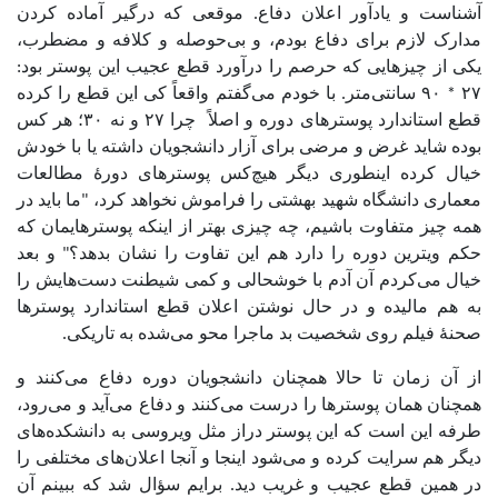
آشناست و یادآور اعلان دفاع. موقعی که درگیر آماده کردن
مدارک لازم برای دفاع بودم، و بی‌حوصله و کلافه و مضطرب،
یکی از چیزهایی که حرصم را درآورد قطع عجیب این پوستر بود:
۲۷ * ۹۰ سانتی‌متر. با خودم می‌گفتم واقعاً کی این قطع را کرده
قطع استاندارد پوسترهای دوره و اصلاً چرا ۲۷ و نه ۳۰؛ هر کس
بوده شاید غرض و مرضی برای آزار دانشجویان داشته یا با خودش
خیال کرده اینطوری دیگر هیچ‌کس پوسترهای دورۀ مطالعات
معماری دانشگاه شهید بهشتی را فراموش نخواهد کرد، "ما باید در
همه چیز متفاوت باشیم، چه چیزی بهتر از اینکه پوسترهایمان که
حکم ویترین دوره را دارد هم این تفاوت را نشان بدهد؟" و بعد
خیال می‌کردم آن آدم با خوشحالی و کمی شیطنت دست‌هایش را
به هم مالیده و در حال نوشتن اعلان قطع استاندارد پوسترها
صحنۀ فیلم روی شخصیت بد ماجرا محو می‌شده به تاریکی.
از آن زمان تا حالا همچنان دانشجویان دوره دفاع می‌کنند و
همچنان همان پوسترها را درست می‌کنند و دفاع می‌آید و می‌رود،
طرفه این است که این پوستر دراز مثل ویروسی به دانشکده‌های
دیگر هم سرایت کرده و می‌شود اینجا و آنجا اعلان‌های مختلفی را
در همین قطع عجیب و غریب دید. برایم سؤال شد که ببینم آن