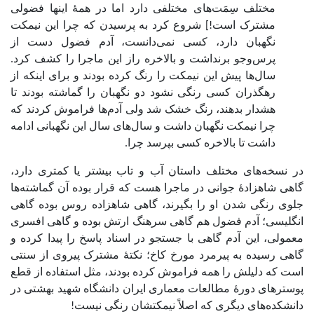
مختلف سِمَت‌های مختلفی دارد اما در همۀ اینها فضولی‌
مشترک است!] شروع کرد به پرسیدن که چرا این نیمکت
نگهبان دارد، کسی نمی‌دانست، آدم فضول دست از
پرس‌وجو برنداشت و بالاخره راز این ماجرا را کشف کرد.
سال‌ها پیش این نیمکت را رنگ کرده بودند و برای اینکه از
رهگذران کسی رنگی نشود دو نگهبان را گماشته بودند تا
هشدار بدهند، رنگ خشک شد ولی آدم‌ها فراموش کردند که
چرا نیمکت نگهبان داشت و سال‌های سال این نگهبانی ادامه
داشت تا بالاخره کسی بپرسد چرا.
در نسخه‌های مختلف داستان آب و تاب بیشتر یا کمتری دارد،
گاهی شاهزادۀ جوانی در ماجرا هست که قرار بوده آن گماشته‌ها
جلوی رنگی شدن او را بگیرند، گاهی شاهزاده روس بوده گاهی
انگلیسی؛ آدم فضول هم گاهی سرهنگ ارتش بوده و گاهی افسری
معمولی، این آدم گاهی با جستجو در اسناد پاسخ را پیدا کرده و
گاهی رسیده به پیرمرد مورخ کاخ؛ نکتۀ مشترک پیروی از سنتی
است که دلیلش را همه فراموش کرده بودند، مثل استفاده از قطع
پوسترهای دورۀ مطالعات معماری ایران دانشگاه شهید بهشتی در
دانشکده‌های دیگری که اصلاً نیمکتشان رنگی نیست!