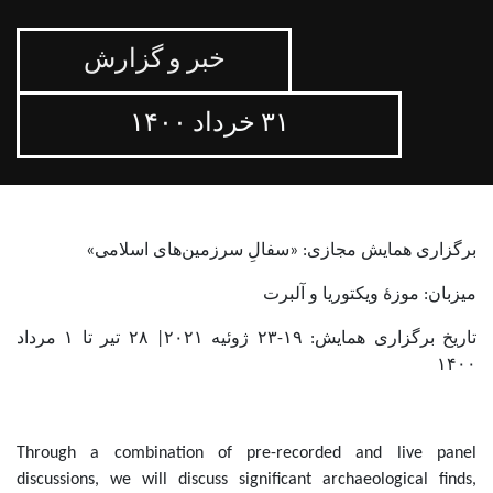
خبر و گزارش
۳۱ خرداد ۱۴۰۰
برگزاری همایش مجازی: «سفالِ سرزمین‌های اسلامی»
میزبان: موزۀ ویکتوریا و آلبرت
تاریخ برگزاری همایش: ۱۹-۲۳ ژوئیه ۲۰۲۱| ۲۸ تیر تا ۱ مرداد
۱۴۰۰
Through a combination of pre-recorded and live panel
discussions, we will discuss significant archaeological finds,