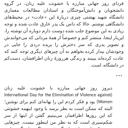
فردای روز جهانی مبارزه با خشونت علیه زنان، در گروه
دانشجویان و دانش‌آموختگان و استادان مطالعات معماری
دانشگاه شهید بهشتی چیزی دربارۀ این «عادت» در محیط‌های
دانشگاهی نوشتم. حالا که داس یک پدر خارق عادت شده و توجه
زیادی به این موضوع جلب شده دوست دارم دوباره آن نوشته را،
این‌بار اینجا، منتشر کنم و خصوصاً از همۀ مردانی که می‌خوانندش
و تصویر پدری که سر دخترش را بریده دردی را جایی در
وجودشان بیدار کرده بخواهم به آن چیزهای دیگری توجه کنند که
عادت کرده‌اند ببینند و زندگی هرروزۀ زنان اطرافشان، دست‌کم
در دانشگاه، است.
***
دیروز روز جهانی مبارزه با خشونت علیه زنان
(International Day for the Elimination of Violence against
Women) بود و فکر کردم این را بهانه‌ای کنم برای نوشتن؛
البته که ممکن است به نظر برسد با وجود اینهمه خشونتی
که این روزها اطرافمان می‌بینیم گفتن از اینها از سر
شکم‌سیری است که به نظر من اینطور نیست. چیزهایی