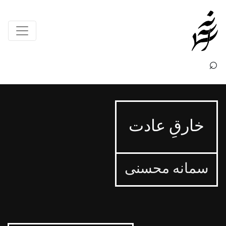
×
⌕
خارقِ عادت
سمانه محسنی