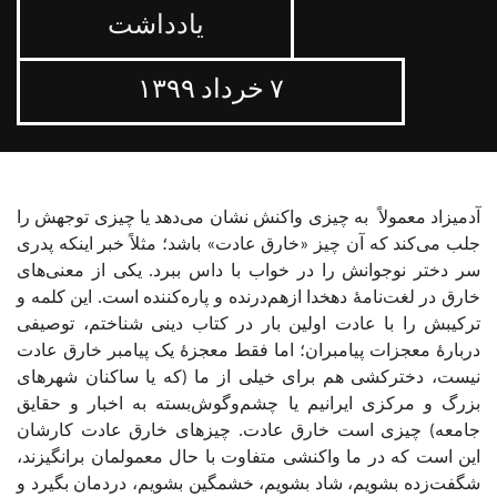
یادداشت
۷ خرداد ۱۳۹۹
آدمیزاد معمولاً به چیزی واکنش نشان می‌دهد یا چیزی توجهش را
جلب می‌کند که آن چیز «خارق عادت» باشد؛ مثلاً خبر اینکه پدری
سر دختر نوجوانش را در خواب با داس ببرد. یکی از معنی‌های
خارق در لغت‌نامۀ دهخدا ازهم‌درنده و پاره‌کننده است. این کلمه و
ترکیبش را با عادت اولین بار در کتاب دینی شناختم، توصیفی
دربارۀ معجزات پیامبران؛ اما فقط معجزۀ یک پیامبر خارق عادت
نیست، دخترکشی هم برای خیلی از ما (که یا ساکنان شهرهای
بزرگ و مرکزی ایرانیم یا چشم‌وگوش‌بسته به اخبار و حقایق
جامعه) چیزی است خارق عادت. چیزهای خارق عادت کارشان
این است که در ما واکنشی متفاوت با حال معمولمان برانگیزند،
شگفت‌زده بشویم، شاد بشویم، خشمگین بشویم، دردمان بگیرد و