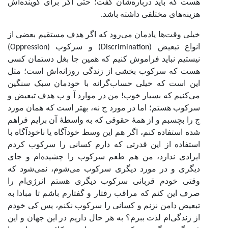
هست که باید درباره‌شان گفت؛ حتی اگر برای گوینده‌اش
هزینه‌های مختلفی داشته باشد.
خیلی‌ وقت‌ها یادمان می‌رود که اگر هدف مستقیم بعضی از
انواع تبعیض (Discrimination) و سرکوب (Oppression)
نیستیم نباید فراموش کنیم که همین جا بغل دستمان کسی
هست که سرکوب بخشی از زندگی روزانه‌اش است؛ مثل
این است که خیلی حساب‌گرانه با خودمان سبک سنگین
می‌کنیم که بسیار خوب! من در موارد آ و ب هدف تبعیض و
سرکوب هستم؛ اما در مورد ج نه، بهتر است که همان مورد
ج را بچسبم و از همۀ حقوقی که به واسطۀ آن برایم فراهم
شده استفاده کنم، اگر هم این وسط خودآگاه یا ناخودآگاه با
استفاده از این قدرتی که دارم کسانی را سرکوب کردم
ایرادی ندارد، من هم طعم سرکوب را چشیده‌ام و جای
دیگری و در مورد دیگری سرکوب می‌شوم، نمی‌شود که
وقتی خودم قربانی سرکوب دیگری هستم انرژی‌ام را
صرف این کنم که مراقب رفتار و گفتارم باشم تا مبادا به
تبعیض دامن نزنم و کسانی را سرکوب نکنم، پس کی خودم
از زندگی‌ام لذت ببرم؟ به هر حال داریم در این جهان و این