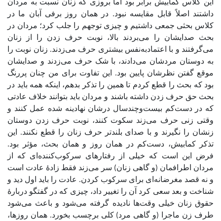
این کلاس کمابیش برابر بود اما بروزی که زنان نسبت به مردان
داشتند اصلاً قابل مقایسه نبود. در همان روز برفی آبان ما در
کلاس بحثی جمعی داشتیم و چیزی توجهم را جلب کرد؛ مردان در
بحث صدایشان را می‌بردند بالا، نوبت حرف زدن را از زنان
می‌گرفتند و با اعتمادبه‌نفس بیشتری حرف می‌زدند. زنان نوبت را
به دوستان مردشان می‌دادند، با شک حرف می‌زدند و صدایشان
موقع گفتن نظرشان پایین بود. این تفاوت برای من چنان پررنگ
بود که بحث را قطع کردم تا همین را تذکر بدهم، اینکه همه باید در
بحث حق حرف زدن داشته باشند و مردان باید بتوانند خلاف عادتی
که در دست‌کم بیست‌وچندسال درشان نهادینه شده عمل کنند و
وقتی زنی حرف می‌زند سکوت کنند، نوبت حرف زدن دوستان
زنشان را نگیرند و با صدای بلندتر حرف زنان را قطع نکنند. این
تذکر کمابیش، دست‌کم در همان روز و همان بحث، مؤثر بود.
فرض این است که خیلی از رفتارهای سرکوب‌کننده‌ای که از
مردان اطرافمان (و گاهی زنان) سر می‌زند فقط زادۀ عادت است
و نه قصد مغرضانه‌ای برای سرکوب کردن. عادت را باید اول دید و
شناخت و بعد سعی کرد آن را تغییر داد، چیزی که در گفتگو دربارۀ
حقوق زنان خیلی وقت‌ها نادیده گرفته می‌شود و باعث می‌شود
طرف زن ماجرا (و گاهی مرد) کلی برچسب بخورد. همان روزها،