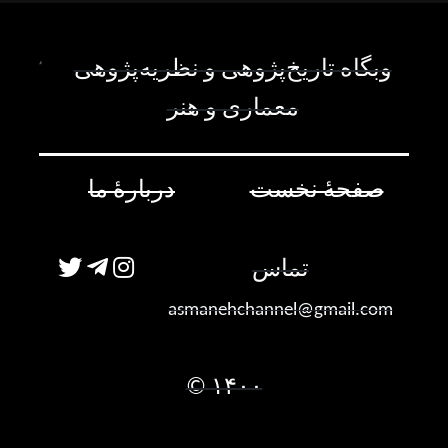
وبگاه تاریخ‌پژوهی و نظریه‌پژوهی
معماری و هنر
صفحۀ نخست
دربارۀ ما
تماس
asmanehchannel@gmail.com
۱۴۰۰ ©