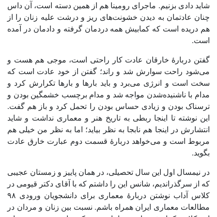
شاید دادی بزنیم. ماجرای رومینا هم از همین دسته است، آن داس
چنان عادتمان به دیدن خشونت‌های ریز و درشت علیه زنان را از
هم دریده است که کمابیش همه دردمان گرفته و دادمان در آمده
است.
گفتن دربارۀ خارقان عادت کار راحتی است، موجی هم هست و
می‌شود راحت سوارش شد و راند؛ گفتن از خود عادت است که
سخت است و انرژی می‌برد و باید بارها و بارها تکرارش کرد و
مدام با ناشنیده‌شدن مواجه شد و مدام برچسب خشمگین بودن و
ترسناک بودن و زیادی حساس بودن را تحمل کرد و باز هم گفت.
این نوشته تا اینجا ربطی به تاریخ هنر و معماری نداشت و شاید
انتشارش در اینجا هم نابجا به نظر بیاید؛ اما به نظر من خیلی هم
مربوط است و می‌خواهد دربارۀ قسمت دوم عبارت خارق عادت
بگوید.
در نیمسال اول این سال تحصیلی، در همان پاییز و زمستان عجیبی
که از سرگذراندیم، شانس این را داشتم که با آقای دکتر قیومی در
کلاس آداب نوشتن دربارۀ معماری برای دانشجویان ورودی ۹۸
مطالعات معماری ایران همراه باشم. نسبت بین زنان و مردان در