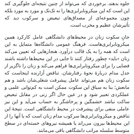
جلوه بدهند. برخوردی که می‌تواند از چنین نتیجه‌ای جلوگیری کند
این است که این میکرونابرابری‌ها را نه تک‌تک و مورد به مورد بلکه
چون مجموعه‌ای از مصداق‌های تبعیض و سرکوب دید که
تأثیرشان عظیم و مخرب است.
جانِ سکوت زنان در محیط‌های دانشگاهی عامل کارکرد همین
میکرونابرابری‌هاست. فرهنگ عمومی دانشگاه‌ها متمایل به این
است که همه را به یک قالب درآورد. هنجارهایی که تعیین می‌کند
زنان «باید» چطور رفتار کنند تا جایی در این محیط‌ها داشته باشند
فضایی را برای میکرونابرابری‌ها فراهم می‌کند و زنان را ناگزیر از
جدل مدام دربارۀ نحوۀ رفتارشان. تناقض آزارنده اینجاست که
سکوت زنان هم می‌تواند عامل پیشرفت شغلی‌شان باشد و هم
مانعش؛ بنا به سیاق این سکوت ممکن است به کم‌توانی علمی و
عملکردی تعبیر شود و در عین حال اگر زنی در مقابل تبعیض
ساکت نباشد خشمگین و پرخاشگر به حساب می‌آید و این نیز
عاملی منفی برای پیشرفت در محیط دانشگاهی است. نتیجۀ این
تناقض و میکرونابرابری‌ها سرکوب مدام زنان است که یا آنها را از
این محیط‌ها بیرون می‌راند یا همیشه نیروهای خسته‌ای در سطح
متوسط سلسله‌ مراتب دانشگاهی باقی می‌مانند.