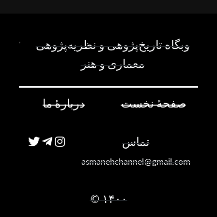
وبگاه تاریخ‌پژوهی و نظریه‌پژوهی
معماری و هنر
صفحۀ نخست
دربارۀ ما
تماس
asmanehchannel@gmail.com
۱۴۰۰ ©