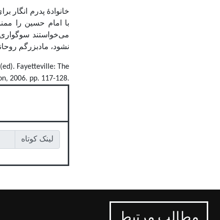
خانوادۀ پدرم انگار بر
با امام حسین را ممنو
می‌خواستند سوگواری م
نشود، مادبزرگم روحانی
(ed). Fayetteville: The
on, 2006. pp. 117-128.
لینک کوتاه
مطالب مرتبط