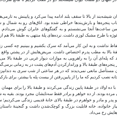
در انتهای دو سمت ایوان شیشه‌بند دو در نصب کردیم تا مانع سرک‌کش
ان شیشه‌بند از بالا تا سقف بلند ادامه پیدا می‌کرد و پایینش به تارمی
ب پنجره‌ها و بارش‌بندها خراطی شده بود. اتاق‌های رو به شمال و
ن ساعت‌ها آنجا می‌نشستم و به گفتگوهای عابران گوش می‌دادم. پن
وژه با طرح مشبک لوزی داشت. نرده‌های پلۀ منتهی به طبقۀ بالا هم از ه
حفاظ نداشت و به این کار می‌آمد که سرک بکشیم و ببینیم چه کسی زن
ۀ بالا به مطب پدرم اختصاص داشت. مریض‌هایش از در پشتیِ واقع
 که پله‌ای آن را به راهرویی به موازات دیوار غربی در طبقۀ بالا می‌
 پنجره‌های طبقۀ بالا و وراندازکردن آدم‌های پشت در به زمانی برمی
ان مستأصل مانعی نمی‌دیدند که در هر ساعتی از شب سری به دندانپز
نه نصب کردیم که ما را از پایین‌رفتن از بیست پله یا بیشتر، برای بازک
ا ده اولاد در طبقۀ پایین زندگی می‌کردند و طبقۀ بالا را برای مهمان 
مرده بودند. از ده خواهر و برادر فقط سه‌تایشان مجرد بودند. بقیه به ش
و پدر و مادر و خواهرم در طبقۀ بالای خانۀ قدیمی زندگی می‌کردیم؛
نیاز خانواده، خانه قابلیت بزرگ و کوچک‌شدن داشت و گنجینۀ داستان‌ه
هایش رخ می‌داد.