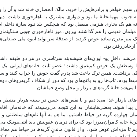
 سهم خواهر و برادرهایش را خرید، مالک انحصاری خانه شد و آن را ب
 به جنوب مهمانخانۀ ما بود و دیواری مشترک با ناهارخوری داشت. دیو
ه هم یک بخاری هیزمی مفصل بود که هیچکس بلد نبود سازۀ داخلی‌اش 
 مبلمان قدیمی را هم گذاشتند بیرون. میز ناهارخوری چوبی سنگینمان 
ک میز مدرن ساده عوض کردند. از صدقۀ سر تولید انبوه ملی صندلی‌
ازجادررفتن بود.
می‌شد داخلِ یو- ایوان‌های شیشه‌بند سرتاسری در هر دو طبقه داشت
 وسطش یک حوض کم‌عمق داشت؛ عضو ثابت خانه‌های ایرانی. یک بار
برداشت. همین ترک باعث شد پدرم گفت حوض را خراب کنند و س
‌ها بودم. تاب‌ها رو به باغچه‌ای بود که دور از شکاف گربه‌روهای د
ا می‌شد خانۀ گربه‌های باردار و محل وضع حملشان.
های باردار غذا می‌دادیم و با نفس‌های حبس در سینه هربار منتظر می‌
 پیدا شوند. بعضی‌هایشان به این نتیجه می‌رسیدند که خانه‌مان اقام
ن چهارده گربه در حیاط داشتیم. ما هم به آنها نام‌های سلطنتی و 
ۀ خانه کامران‌میرزا بود که برای درمان عفونتش باید آنتی‌بیوتیک می‌خو
م تا مزه‌اش عوض شود. او از قانون ماندنِ گربه‌ها در حیاط هم معاف 