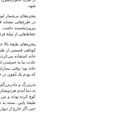
از مرگ کامران‌میرزا 
شود.
پنجره‌های بی‌شمار ایو
در طرح‌هایی مشابه قا
بیرون‌نشسته داشت. م
حفاظ‌هایی از میلۀ فرف
پنجره‌های طبقۀ بالا 
کوتاهی قسمتی از طبق
خانه استفاده می‌کردند
عادت ما به خم‌شدن از
خانه بود؛ وقتی بیمار
که بودم یک آیفون در خا
پدربزرگ و مادربزرگم ب
به دنیا آمدم هردویشان 
کوچ کرده بودند و من 
طبقۀ پایین. بسته به 
حتی اگر خارج از دیوار