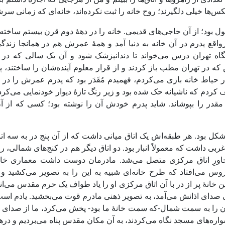
 تعدادی از راهروها و اتاق‌ها را ببینم و من از هرجایی که اجازه داشتم
‌ها خیلی دلگیرند؛ روح خانه را ثبت نکرده‌اند، خانه‌ای که زمانی سرشا
ل بود؛ از آن حاجی‌های قدیمی. خانه را در دهۀ دوم قرن بیستم ساخته
واقع پدرم در آن خانه به دنیا آمد و همۀ عمرش هم در همانجا زندگی
اه تهران درس می‌خواند تا دندانپزشک شود و آن یک سالی که در ب
ه در تهران مطب باز کردند و از قرار معلوم آینده‌شان را ساختند، پ
ر حیاط خانه بازی می‌کردم، فهمیدم مُقَدَر بود که پدرم عمرش را در
ردم که ناشیانه حک شده بود و زیر رنگ تازۀ دیوار خودنمایی می‌کرد:
ۀ مقدر را بپوشاند. شاید پدرم خودش آن را نوشته بود؛ کسی که از آ
-شکل بود. هر طبقه‌اش یک اتاق میانی داشت که از آن پنج در به سه ا
ربی داشت که معمولاً انبار بود. دو اتاق دیگر هم در کنج‌های شمالی، رو
مجاورِ اتاق مرکزی متصل می‌‌شد. مادرمان دوست داشت معماری خانه
س می‌افتاد که طرح خانه‌ای شبیه به این را به تصویر می‌کشید و
 خانۀ پر از در با آن اتاق مرکزی او را یاد طواف یک حرم مقدس می‌اندا
 صدای اذانش می‌آمد، به تصویر ذهنی مادرم قوت می‌بخشید. یادم 
ن را به سمت شمال-که سمت خانۀ ما بود- پخش می‌کرد، ما از صدای بلن
واره‌های مسجد نگاه می‌کردند، به آن مکان مقدس پناه می‌بردیم و درها