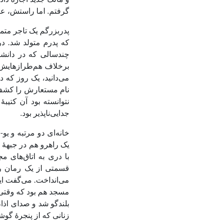
و مالک جدید اجازه داد
گرفتم. اما راستش، عکس
پدربزرگم یک تاجر متمو
که پدرم متولد شد. در
چندسالی که در دانشگ
برخلاف هم‌طرازهایش ک
می‌دانید، یک روز که د
نام مستعارش را کشف ک
نتوانسته بود آن کتیب
جدایی‌ناپذیر بود.
خانه‌ای دو مرتبه و یو
یک راهرو هم در جبهۀ غ
با دری به اتاق‌های 
قسمتی از یک رمان رو
می‌انداخت. می‌گفت این
مسجد هم بود که وقتی
بلندگو شد و صدای اذا
زنانی که از پنجرۀ گوش