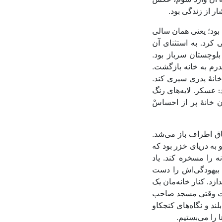
 به آن وارد شوم، عکس
ر از زندگی بود.
 بود؛ یعنی همان سالی
 کرد. به استثنای آن
لوچستان سرباز بود.
درم به خانه بازگشت.
 خانۀ پدری سپری کند.
 عسکر. لایه‌های رنگ
ن خانۀ پر از احساسْ
تاق اطراف باز می‌شد.
 به دریای خزر بود که
 را مسخره کند. یاد
 بیهودگی‌اش را دست
زد. کنار خانه‌مان یک
است وقتی مسجد صاحب
د و نگاه‌های کنجکاو
 را می‌بستیم.