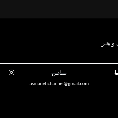
و هنر
ا
تماس
asmanehchannel@gmail.com