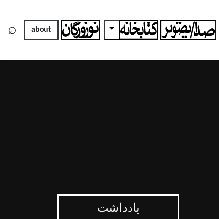
×
⌕
Toggle Dropdown
To
about
یادداشت