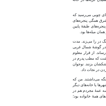
یدن گربه‌ها در خانه
‌های چوبی می‌رسید که
 شرق همگی پنجره‌های
جره‌های طبقۀ پایین
مان میله‌ها بود.
گ در را می‌زند. مدت
 در گوشۀ شمال غربی
رساند. از قرار معلوم
‌گشت که مطب پدرم در
شکشان بزنند. نوجوان
ردن در نجات داد.
نگه می‌داشتند. من که
هرها یا خانه‌های دیگر
 سه عمۀ مجردم هم در
ای همۀ خانواده بود؛