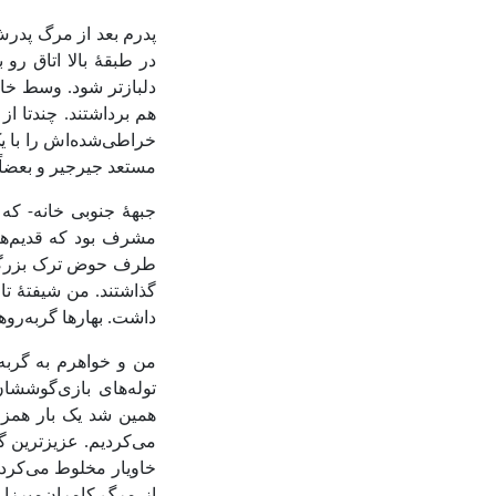
پدرم بعد از مرگ پدرش
در طبقۀ بالا اتاق رو
دلبازتر شود. وسط خان
هم برداشتند. چندتا از
خراطی‌شده‌اش را با ی
مستعد جیرجیر و بعضاً 
جبهۀ جنوبی خانه- که 
مشرف بود که قدیم‌ها
طرف حوض ترک بزرگی 
گذاشتند. من شیفتۀ تاب
داشت. بهارها گربه‌روه
من و خواهرم به گربه‌
توله‌های بازی‌گوششان
همین شد یک بار همزما
می‌کردیم. عزیزترین گرب
خاویار مخلوط می‌کردی