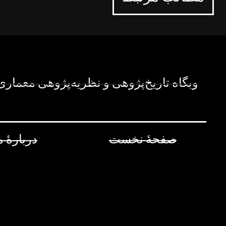
وبگاه تاریخ‌پژوهی و نظریه‌پژوهی معماری 
صفحۀ نخست
دربارۀ م