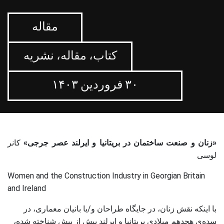
مقاله
کتاب، مقاله، نشریه
۳۰ فروردین ۱۴۰۳
«زنان و صنعت ساختمان در بریتانیا و ایرلند عصر جرجی»
کانر
لوسی
Women and the Construction Industry in Georgian Britain
and Ireland
با اینکه نقش زنان، در جایگاه طراحان و/یا بانیان معماری، در
سده‌ی هجدهم میلادیِ بریتانیا و ایرلند بیش از پیش شناخته شده،