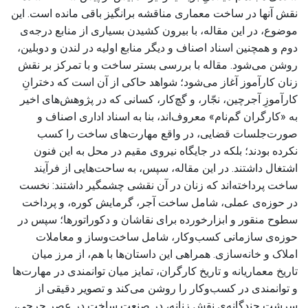
نقش آنها در ساخت معماری مناقشه برانگیز باقی مانده است. این
موضوع، در این مقاله، با بیرون کشیدن بسیاری از منابع درجه‌ی
دوم و همچنین اسناد اصناف و دیگر منابع اولیه در لندن و دوبلین،
روشن می‌شود. مقاله با بررسی بستر ساخت و با تمرکز بر نقش
زنان کارآموز آغاز می‌شود؛ شواهد حاکی از آن است که دخترانِ
کارآموزِ آجرچین، نجّار، و گچ‌کار، کسانی که در پژوهش‌های اخیر
به «کارگران گم‌نام» معروف‌اند، بنا به اسناد اداری اصناف و
صورت‌جلسات قضایی، در واقع مهارت‌های ساخت را کسب
نکرده بودند؛ بلکه در جایگاه نیروی مقیم در محل به این فنون
اشتغال داشتند. در این مقاله، سپس، به ساحت‌هایی از فرآیند
ساخت پرداخته‌اند که زنان در آن نقشی چشمگیر داشتند: نخست
در حوزه‌ی عملی، شامل ساخت آجر، گرمایش کوره، و پرداخت
سطوح منقور و ابزارخورده برای نقاشان و دکوراتورها؛ سپس در
حوزه‌ی سازمانی کسب‌وکار، شامل ساخت‌وساز و معاملات
املاک و خانه‌سازی. همراهی این داستان‌ها با هم، از مرز میان
تاریخ معماریانه و تاریخ کارگران، تمایز میان توانمندی در مهارت‌ها
و توانمندی در کسب‌وکار را روشن می‌کند و تصویر دقیقی از
سرشت چندگانه‌ی نقش زنانه، در صنعت ساخت در عصر جرجی،