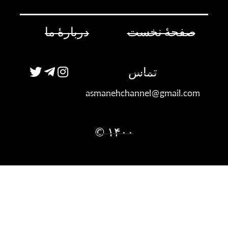
صفحۀ نخست
دربارۀ ما
تماس
asmanehchannel@gmail.com
۱۴۰۰ ©