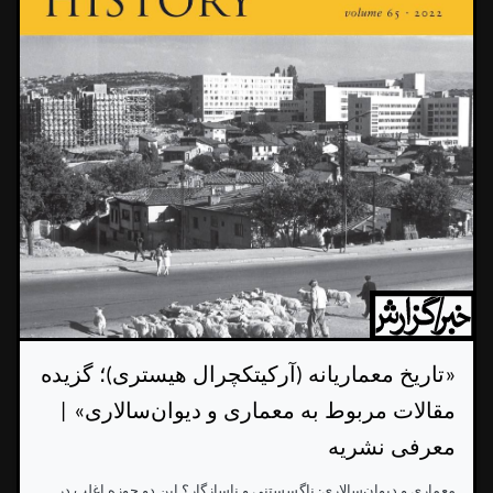
«تاریخ معماریانه (آرکیتکچرال هیستری)؛ گزیده
مقالات مربوط به معماری و دیوان‌سالاری» |
معرفی نشریه‌
معماری و دیوان‌سالاری: ناگسستنی و ناسازگار؟ این دو حوزه اغلب در