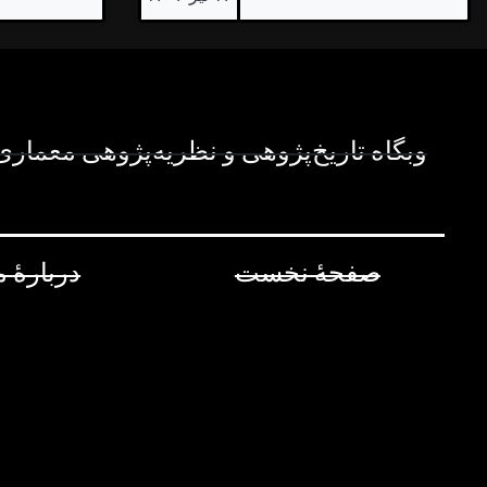
وبگاه تاریخ‌پژوهی و نظریه‌پژوهی معماری 
صفحۀ نخست
دربارۀ م