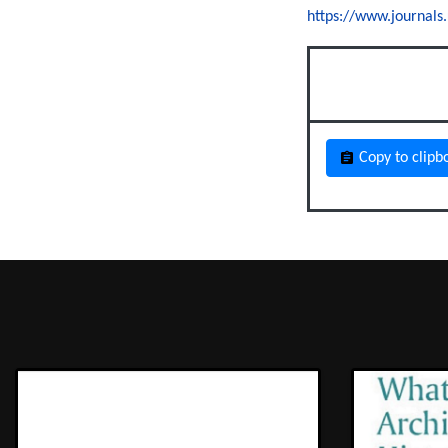
https://www.journals
Copy to clipb