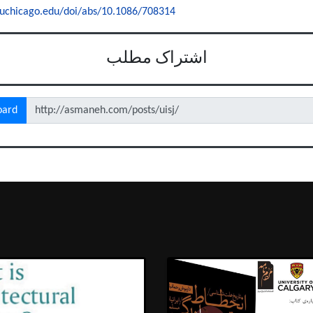
.uchicago.edu/doi/abs/10.1086/708314
اشتراک مطلب
oard