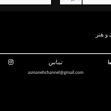
و هنر
ا
تماس
asmanehchannel@gmail.com