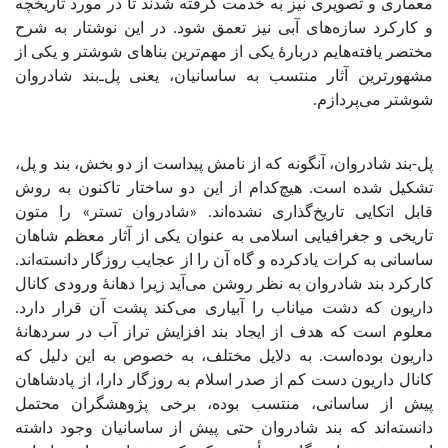
معماری و تصویری نیز به خدمت گرفته شدند تا در مورد تاریخچه
و کارکرد سازه‌های آبی نیز تعمق شود. در این نوشتار به شرح
مختصر یافته‌هایم دربارۀ یکی از مهم‌ترین بناهای شوشتر و یکی از
مشهورترین آثار منتسب به ساسانیان، یعنی پل‌ـ‌بند شادروان
شوشتر می‌پردازم.
پل-بند شادروان، آنگونه که از نامش پیداست از دو بخش، بند و پل،
تشکیل شده است. هیچ‌کدام از این دو ساختار تاکنون به روش
قابل اتکایی تاریخ‌گذاری نشده‌اند. «شادروان تستر» را متون
تاریخی و جغرافیایی اسلامی به عنوان یکی از آثار معظم شاهان
ساسانی به کرات یادکرده و گاه آن را از عجایب روزگار دانسته‌اند.
کارکرد بند شادروان به نظر روشن می‌آید زیرا دهانۀ ورودی کانال
داریون که دشت میاناب را آبیاری می‌کند پشت آن قرار دارد.
معلوم است که هدف از ایجاد بند افزایش تراز آب در سردهانۀ‌
داریون بوده‌است. به دلایل مختلف، به خصوص به این دلیل که
کانال داریون دست کم از صدر اسلام به روزگار دارا، از پادشاهان
پیش از ساسانی، منتسب بوده، برخی پژوهشگران محتمل
دانسته‌اند که بند شادروان حتی پیش از ساسانیان وجود داشته