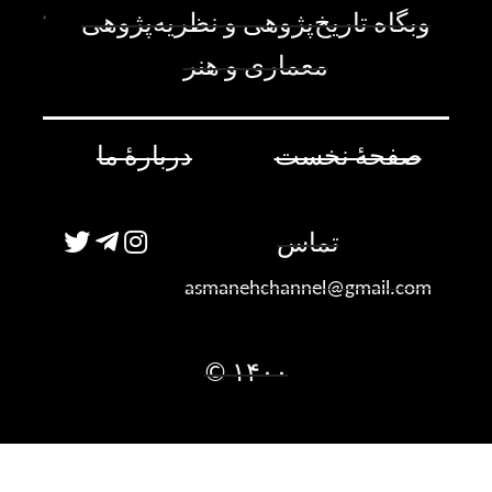
وبگاه تاریخ‌پژوهی و نظریه‌پژوهی
معماری و هنر
صفحۀ نخست
دربارۀ ما
تماس
asmanehchannel@gmail.com
۱۴۰۰ ©