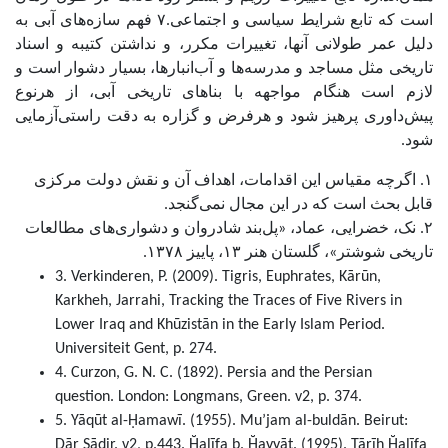
است که تابع شرایط سیاسی و اجتماعی.۷ فهم سازه‌های آبی به
دلیل عمر طولانی آنها، تغییرات مکرر، و نداشتن کتیبه و اسناد
تاریخی مثل مساجد و مدرسه‌ها و آب‌انبارها، بسیار دشوار است و
لازم است هنگام مواجهه با بناهای تاریخی آبی، از هرنوع
پیش‌داوری پرهیز شود و هرفرض و گزاره به دقت راستی‌آزمایی
شود.
۱. اگرچه مقیاس این اقدامات، اهداف آن و نقش دولت مرکزی
قابل بحث است که در این مجال نمی‌گنجد.
۲. نک، خضرایی، عماد، «پل‌بند شادروان و دشواری‌های مطالعات
تاریخی شوشتر»، گلستان هنر ۱۳، پاییز ۱۳۷۸.
3. Verkinderen, P. (2009). Tigris, Euphrates, Kārūn,
Karkheh, Jarrahi, Tracking the Traces of Five Rivers in
Lower Iraq and Khūzistān in the Early Islam Period.
Universiteit Gent, p. 274.
4. Curzon, G. N. C. (1892). Persia and the Persian
question. London: Longmans, Green. v2, p. 374.
5. Yāqūt al-Ḥamawī. (1955). Mu’jam al-buldān. Beirut:
Dār Ṣādir. v2, p.443. Ḫalīfa b. Ḫayyāt. (1995). Tārīḫ Ḫalīfa