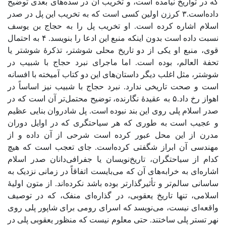
که در تواریخ نیامده است، و تخریب آن در سده‌های بعدی توضیح
داده‌است.۳ کرزن اولین کسی است که به تخریب این پل در صدر
اسلام اشاره کرده است. او تخریب پل را به حجاج بن یوسف
نسبت داده است بدون اینکه منبع این ادعا را بنویسد. ۴ به احتمال
قوی، منبع او یکی از دو تاریخ محلی شوشتر، تذکرۀ شوشتر یا
تحفة العالم، بوده است. اما ماجرای نبرد حجاج با شبیب در
شوشتر، مثل اغلب دیگر داستان‌های این دو کتاب آمیخته با افسانه
است و صحت تاریخی ندارد. نبرد حجاج با شبیب نیز اساساً در
اهواز رخ داد.۵ به عقیدۀ نگارنده، توضیح محتمل‌تر آن است که در
صدر اسلام پلی روی این بند نبوده است. پل شادروان بنایی عظیم
و عجیب است به طوری که هر سیاحتگری که در اوایل دوران
مدرن از این محل عبور کرده است شرحی از آن داده و از
مهندسی آن ابراز شگفتی کرده‌است. جای تعجب است که هیچ
کدام از سیاحتگران، تاریخ‌نویسان یا جفرافی‌دانان صدر اسلام
اشاره‌ای به خرابه‌های آن که می‌بایست اتفاقاً در زمانی نزدیک به
ساسانی سالم‌تر و تأثیرگذارتر بوده باشد نکرده‌اند. از متون اولیۀ
اسلامی، تنها تاریخ یعقوبی، در گذاره‌ای منفک، که در توصیف
واقعه‌ای نیست، می‌نویسد که اسرای رومی برای شاپور پلی روی
نهر تستر پلی ساختند. حتی معلوم نیست که منظور یعقوبی پلی در