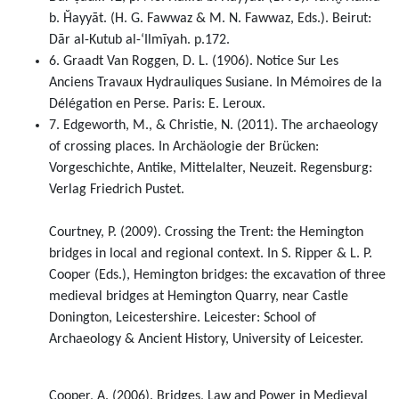
b. Ḫayyāt. (H. G. Fawwaz & M. N. Fawwaz, Eds.). Beirut:
Dār al-Kutub al-ʻIlmīyah. p.172.
6. Graadt Van Roggen, D. L. (1906). Notice Sur Les
Anciens Travaux Hydrauliques Susiane. In Mémoires de la
Délégation en Perse. Paris: E. Leroux.
7. Edgeworth, M., & Christie, N. (2011). The archaeology
of crossing places. In Archäologie der Brücken:
Vorgeschichte, Antike, Mittelalter, Neuzeit. Regensburg:
Verlag Friedrich Pustet.
Courtney, P. (2009). Crossing the Trent: the Hemington
bridges in local and regional context. In S. Ripper & L. P.
Cooper (Eds.), Hemington bridges: the excavation of three
medieval bridges at Hemington Quarry, near Castle
Donington, Leicestershire. Leicester: School of
Archaeology & Ancient History, University of Leicester.
Cooper, A. (2006). Bridges, Law and Power in Medieval