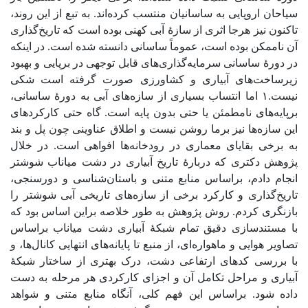
سیاحان اروپایی به ساسانیان منتسب کرده‌اند. به تبع از این روند،
تاکنون نیز هرجا اثری از سازۀ آبی کهنی بوده است که تاریخ‌گذاری
آن ناممکن بوده است، عموماً ساسانی دانسته شده است. در اینکه
در دورۀ‌ ساسانی سرمایه‌گذاری‌های قابل توجهی در برپایی و بهبود
زیرساخت‌های آبیاری و کشاورزی صورت گرفته است شکی
نیست.۱ اما انتساب بسیاری از سازه‌های آبی به دورۀ ساسانی،
برپایه‌های نامطمئن یا حتی بدون ‌پایه است. گاه حتی کارکردهای
این سازه‌ها نیز برما روشن نیست و اطلاق عناوینی چون پل و بند
به برخی بقایای معماری در رودخانه‌ها افواهی است. در خلال
پژوهش دکتری که دربارۀ تاریخ آبیاری در دشت میاناب شوشتر
انجام دادم، براساس منابع متنی و باستان‌شناسی و دورسنجی،
تاریخ‌گذاری و کارکرد برخی از سازه‌های تاریخی آبی شوشتر را
بازنگری کردم. روش پژوهش به طور خلاصه براین اساس بود که
با مستندسازی دقیق تمام شبکۀ آبیاری دشت میاناب براساس
تصاویر هوایی و ماهواره‌ای، از منبع تا پایانه‌های انتهایی کانال‌ها، و
با بررسی کدهای ارتفاعی دشت، درک بهتری از ساختار شبکۀ‌
آبیاری و مراحل تکامل آن و اجزای کارکردی هر مرحله به دست
داده شود. براساس این فهم کلی، آنگاه منابع متنی و شواهد