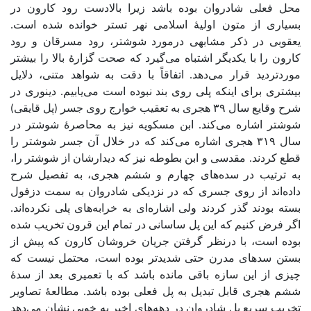
محل فعلی شادروان بوده باشد زیرا بالادست رود کارون در
بسیاری از متون اولیۀ اسلامی نهر تستر خوانده شده است.
یعقوبی در ذکر مشابهی درمورد شوشتر، رود مسرقان و رود
کارون را با یکدیگر اشتباه می‌گیرد که صحت گزارۀ بالا را بیشتر
موردتردید قرار می‌دهد. اتفاقاً با دقت به شواهد متنی، دلایل
بیشتری برای اینکه پلی روی بند نبوده است می‌یابیم. دینوری در
شرح وقایع سال ۳۹ هجری به تعقیب خوارج روی جسر (پل قایقی)
شوشتر اشاره می‌کند. ابن مسکویه نیز به محاصرۀ شوشتر در
سال ۳۱۹ هجری اشاره می‌کند که در خلال آن جسر شوشتر را
قطع کردند. مقدسی و ابن بطوطه نیز که دیدارشان از شوشتر را،
به ترتیب در سده‌های چهارم و ششم هجری، به تفصیل شرح
داده‌اند از روی جسری که در نزدیکی شادروان به سمت دزفول
بسته بودند گذر کردند ولی اشاره‌ای به خرابه‌های پلی نکرده‌اند.
اگر فرض کنیم که این پل ساسانی در تمام این قرون تخریب شده
بوده است، با درنظر گرفتن جریان خروشان کارون که پیش از
بستن سدهای مدرن حتی شدیدتر بوده است، محتمل نیست که
چیزی از این سازه باقی مانده باشد که با تعمیری بعد از سدۀ
ششم هجری قابل تبدیل به پل فعلی بوده باشد. مطالعۀ تصاویر
تخریب سریع پل شادروان در دهه‌های اخیر به خوبی نشان می‌دهد