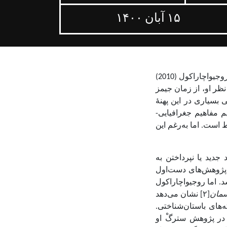
۱۵ آبان ۱۴۰۰
روجیواچاراکول
(2010)
 نظر او، از زمان جیمز
 بسیاری در این پهنهٔ
یم مفاهیم جغرافیایی-
اط است.
اما به‌رغم این
جدید یا نپرداختن به
و پژوهش‌های دست‌اول
. اما روجیواچاراکول
سمان
[
۲]
نشان می‌دهد
های باستان‌شناختی.
ا در پژوهش سترگْ او