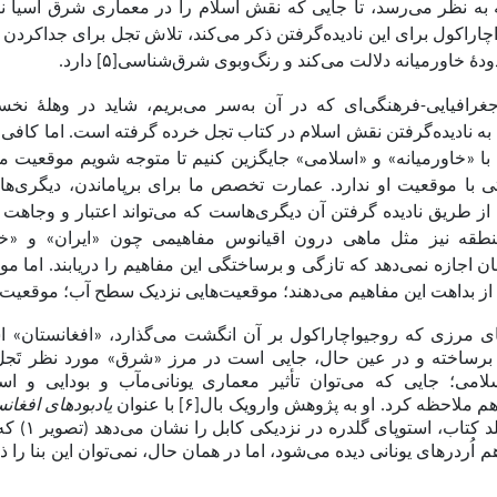
ه به نظر می‌رسد، تا جایی که نقش اسلام را در معماری شرق آسیا ناد
اچاراکول برای این نادیده‌گرفتن ذکر می‌کند، تلاش تجل برای جداکردن
دهٔ خاورمیانه دلالت می‌کند و رنگ‌وبوی شرق‌شناسی[
۵]
دارد.
غرافیایی-فرهنگی‌ای که در آن به‌سر می‌بریم، شاید در وهلهٔ نخست
به نادیده‌گرفتن نقش اسلام در کتاب تجل خرده گرفته است. اما کافی
ا با «خاورمیانه» و «اسلامی» جایگزین کنیم تا متوجه شویم موقعیت م
وتی با موقعیت او ندارد. عمارت تخصص ما برای برپاماندن، دیگری‌
ز طریق نادیده گرفتن آن دیگری‌هاست که می‌تواند اعتبار و وجاهت 
منطقه نیز مثل ماهی درون اقیانوس مفاهیمی چون «ایران» و «خاو
 اجازه نمی‌دهد که تازگی و برساختگی این مفاهیم را دریابند. اما مو
 از بداهت این مفاهیم می‌دهند؛ موقعیت‌هایی نزدیک سطح آب؛ موقعیت‌
ای مرزی که روجیواچاراکول بر آن انگشت می‌گذارد، «افغانستان» ا
برسا
خته و
در عین حال، جایی است در مرز «شرق» مورد نظر تَج
لامی
؛ جایی که می‌توان تأثیر معماری یونانی‌مآب و بودایی و اس
هم ملاحظه کرد. او به پژوهش وارویک بال[
۶]
با عنوان
یادبودهای افغان
کتاب، استوپای گلدره در نزدیکی کابل را نشان می‌دهد (تصویر
۱)
که
 اُردرهای یونانی دیده می‌شود، اما در همان حال، نمی‌توان این بنا را ذ