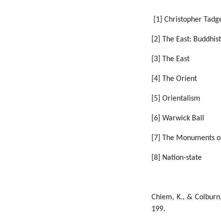
[1]
Christopher Tadge
[2]
The East: Buddhist
[3]
The East
[4]
The Orient
[5]
Orientalism
[6]
Warwick Ball
[7]
The Monuments of 
[
8
] Nation-state
Chiem, K., & Colburn,
199
.