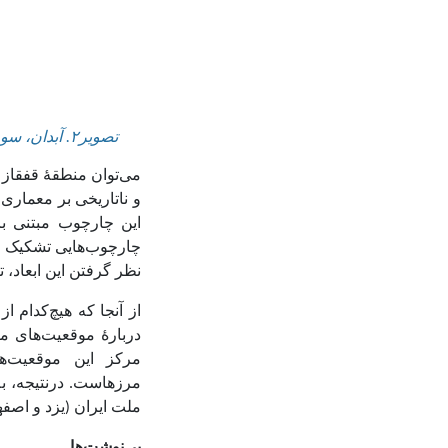
تصویر۲.
آبدان، سور
می‌توان منطقهٔ قفقاز ر
و ناتاریخی بر معماری 
چارچوب‌هایی تشکیک کن
نظر گرفتن این ابعاد، 
از آنجا که هیچ‌کدام ا
دربارهٔ موقعیت‌های م
مرکز این موقعیت‌ه
مرزها
ست.
درنتیجه، 
ملت ایران
(یزد و
اصفها