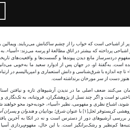
ر از اشباحی است که خواب را از چشم ساکنانش می‌ربایند. ویمالین 
اشباحی پرداخته که بیشتر در اتاق مطالعهٔ او پرسه می‌زند: «آسیا». به
مفهومِ دردسرساز مانع دیدن پیوندها و گسست‌
ها و واقعیت‌های تاریخی
شده است.
به‌گفتهٔ او، در جهان پس از ادوارد سعید ما به‌خوبی می‌دان
 تا چه اندازه با شرق‌شناسی و دانش استعماری و امپریالیسم در ارتب
 هنوز دست از سر مورخان برنداشته است.
ن می‌کنند ضعف اصلی ما در ندیدن آرشیوهای تازه و نیافتن اسناد 
ختی نو است و اگر چند نسل از پژوهشگران، فروتنانه، به تک‌نگاری 
د، اشباح نظری و مفهومی، نظیر «آسیا»، خودبه‌خود محو خواهند شد
پژوهشی کریستوفر تَجل[
۱]
با عنوان
شرق؛ بوداییان و هندوان و پسران آ
بررسی آرشیوهای دور از دسترس است و نه در اتکا به آخرین یافته‌
ه‌ها کم‌نظیر و رشک‌برانگیز است. با این حال، مفهوم‌پردازی آسی