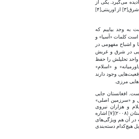
یده می‌گیرد. یکی از
 شرق[
۳]
از اورینتی[
۴]
 به‌ وجد بیاییم که
 است کلمات «آسیا» و
ا و اشباح مفهومی در
هایی در شرق و غربش
واحد تحلیلش را حفظ
رمیانه» و «اسلام»
قعیت‌هایی وجود دارند
هایی مرزی.
ست. افغانستان جایی
ل و «سرزمین اصلی»
لام و هزاران نیروی
ستان
(
۲۰۰۸)[۷]
اشاره
 در آن هم ویژگی‌های
یل هیچ‌کدام دسته‌بندی