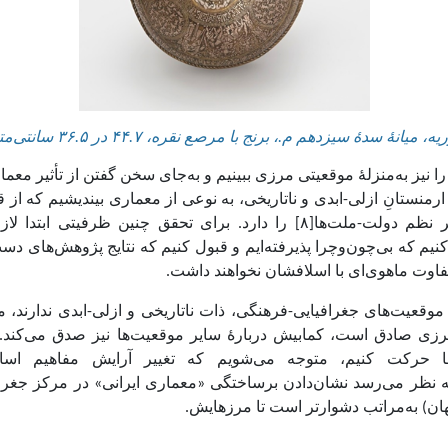
یه، میانهٔ سدهٔ سیزدهم م.، برنج با مرصع نقره،
۴۴.۷
در
۳۶.۵
سانتی‌متر
ا نیز به‌منزلهٔ موقعیتی مرزی ببینیم و به‌جای سخن گفتن از تأثیر معما
ارمنستانِ ازلی-ابدی و ناتاریخی، به نوعی از معماری بیندیشیم که ا
این چارچوب مبتنی بر نظم دولت-ملت‌ها[۸] را دارد. برای تحقق چنین ظرف
یم که بی‌چون‌وچرا پذیرفته‌ایم و قبول کنیم که نتایج پژوهش‌های دست
تفاوت ماهوی‌ای با اسلافشان نخواهند داشت.
ز موقعیت‌های جغرافیایی-فرهنگی، ذات ناتاریخی و ازلی-ابدی ندارند، م
رزی صادق است، کمابیش دربارهٔ سایر موقعیت‌ها نیز صدق می‌کند. 
ا حرکت کنیم، متوجه می‌شویم که تغییر آرایش مفاهیم اسا
به نظر می‌رسد نشان‌دادن برساختگی
«
معماری ایرانی
»
در مرکز
جغرا
ن) به‌مراتب دشوارتر است تا مرزهایش.