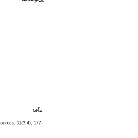
پی‌نوشت‌ها
مآخذ
sources, 31(3-4), 177–