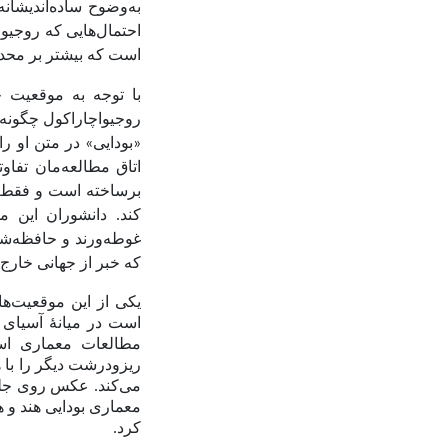
به‌وضوح ساده‌اندیشان
احتمال‌هایی که روجیو
است که بیشتر بر محدو
با توجه به موقعیت ج
روجیواچاراکول چگونه 
«بودایی» در متن او ر
اتاق مطالعه‌مان تفا
برساخته است و فقط ا
کند. دانشوران این 
غوطه‌ورند و حافظه‌شان
که خبر از جهانی خارج
یکی از این موقعیت‌ه
است در میانهٔ آسیای 
مطالعات معماری اس
ریزودرشت دیگر را با 
می‌کند. عکس روی جلد 
معماری بودایی هند و هم
کرد.