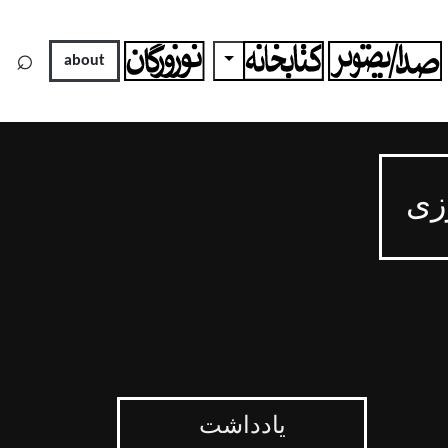
×
⌕
Toggle Dropdown
To
about
زی
یادداشت