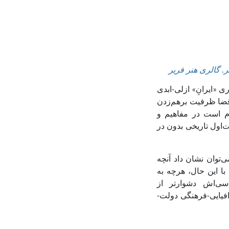
. گالری هنر فریر
ری «ایرانِ» ازلی-ابدی
ز قضا ظرفیت برهم‌زدن
یتی ابتدا لازم است در مفاهیم و
‌اول تاریخی بدون در
ی‌توان نشان داد آنچه
با این حال، هرچه به
سی‌اش دشوارتر از
فیایی-فرهنگی
دولت-